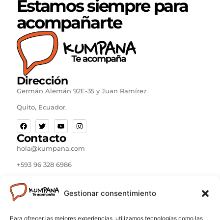
Estamos siempre para
acompañarte
Dirección
Germán Alemán 92E-35 y Juan Ramírez
Quito, Ecuador.
Contacto
hola@kumpana.com
+593 96 328 6986
Kumpana Ecuador © 2024. Todos los derechos
Gestionar consentimiento
reservados. Construido por Ricardo Erazo García
Para ofrecer las mejores experiencias, utilizamos tecnologías como las