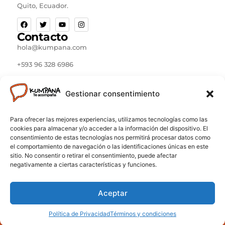
Quito, Ecuador.
Contacto
hola@kumpana.com
+593 96 328 6986
Kumpana Ecuador © 2024. Todos los derechos
Gestionar consentimiento
reservados. Construido por Ricardo Erazo García
Para ofrecer las mejores experiencias, utilizamos tecnologías como las
cookies para almacenar y/o acceder a la información del dispositivo. El
Importante:
Los servicios disponibles a través de
consentimiento de estas tecnologías nos permitirá procesar datos como
el comportamiento de navegación o las identificaciones únicas en este
Kumpana son proporcionados de forma independiente
sitio. No consentir o retirar el consentimiento, puede afectar
por profesionales de salud mental certificados. Los
negativamente a ciertas características y funciones.
profesionales de salud mental no recetan
medicamentos a través de Kumpana. Si estás pasando
por una crisis o emergencia, por favor contacta a los
Aceptar
servicios de emergencia más cercanos a tu ubicación.
Política de Privacidad
Términos y condiciones