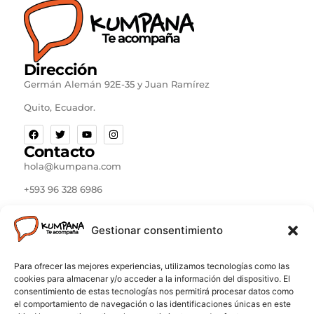
Dirección
Germán Alemán 92E-35 y Juan Ramírez
Quito, Ecuador.
Contacto
hola@kumpana.com
+593 96 328 6986
Kumpana Ecuador © 2024. Todos los derechos
Gestionar consentimiento
reservados. Construido por Ricardo Erazo García
Para ofrecer las mejores experiencias, utilizamos tecnologías como las
cookies para almacenar y/o acceder a la información del dispositivo. El
Importante:
Los servicios disponibles a través de
consentimiento de estas tecnologías nos permitirá procesar datos como
el comportamiento de navegación o las identificaciones únicas en este
Kumpana son proporcionados de forma independiente