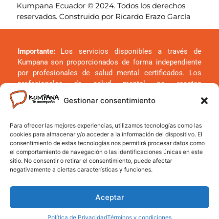
Kumpana Ecuador © 2024. Todos los derechos
reservados. Construido por Ricardo Erazo García
Importante:
Los servicios disponibles a través de
Kumpana son proporcionados de forma independiente
por profesionales de salud mental certificados. Los
profesionales de salud mental no recetan
medicamentos a través de Kumpana. Si estás pasando
Gestionar consentimiento
por una crisis o emergencia, por favor contacta a los
servicios de emergencia más cercanos a tu ubicación.
Para ofrecer las mejores experiencias, utilizamos tecnologías como las
cookies para almacenar y/o acceder a la información del dispositivo. El
consentimiento de estas tecnologías nos permitirá procesar datos como
el comportamiento de navegación o las identificaciones únicas en este
sitio. No consentir o retirar el consentimiento, puede afectar
negativamente a ciertas características y funciones.
Aceptar
Política de Privacidad
Términos y condiciones