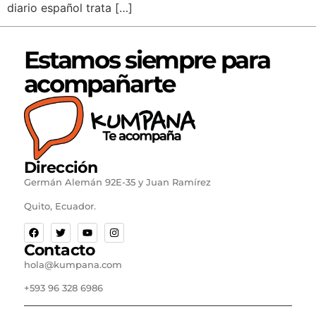
diario español trata […]
Estamos siempre para
acompañarte
Dirección
Germán Alemán 92E-35 y Juan Ramírez
Quito, Ecuador.
Contacto
hola@kumpana.com
+593 96 328 6986